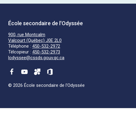
École secondaire de l'Odyssée
900, rue Montcalm
Valcourt (Québec) J0E 2L0
Téléphone :
450-532-2972
Télcopieur :
450-532-2973
lodyssee@cssds.gouv.qc.ca
© 2026 École secondaire de l'Odyssée